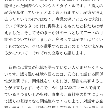
開催された国際シンポジウムのタイトルです。「震災の
記憶が風化している」とよく言われますが、記憶が消え
去ったというわけではなく、意識の深いところに沈殿し
ていて何かをきっかけに再浮上するものだと私たちは考
えました。そしてそのきっかけの一つとしてアートの可
能性について検討しました。座談会では記憶とはどうい
うものなのか、それを継承するにはどのような方法があ
るかについて、それぞれの立場から話します。
石巻には震災の記憶を語っていない人がまだたくさん
います。語り難い経験を語るには、安心して話せる関係
性が重要です。関係性をつくるには、経験を共有するこ
とが役立ちます。そこで、今回はDAISファームで育て
ているさつまいもの収穫、食事会、資料室の見学によっ
て語りの基礎となる関係性をつくった上で、対話する企
画を考えました。複雑な記憶を言語化することは簡単で